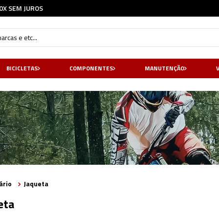
FRETE GRÁTIS* - CONSULTE NOSSAS
REGRAS
cas e etc...
BICICLETAS
COMPONENTES
MANUTENÇÃO
ário
Jaqueta
eta