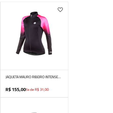
VER MAIS
JAQUETA MAURO RIBEIRO INTENSE
PINK FEMININA
R$
155
,
00
5
x de
R$
31
,
00