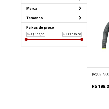
Azul
Marca
Preto
Vermelho
Mauro Ribeiro
Tamanho
MARCIO MAY
P
Faixas de preço
M
G
R$ 155,00
R$ 320,00
GG
3G
JAQUETA C
PRO GRAFI
R$
199
,
0