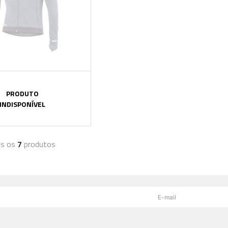
PRODUTO
INDISPONÍVEL
os os
7
produtos