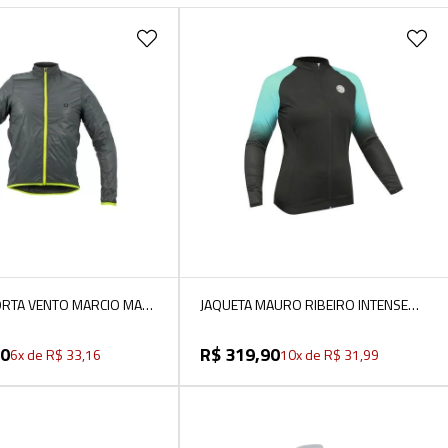
VER MAIS
VER MAIS
ORTA VENTO MARCIO MAY
JAQUETA MAURO RIBEIRO INTENSE
TE/NEON
TURQUESA FEMININA
0
R$
319
,
90
6
x de
R$
33
,
16
10
x de
R$
31
,
99