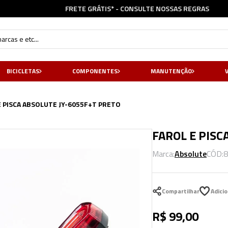
FRETE GRÁTIS* - CONSULTE NOSSAS
REGRAS
cas e etc...
BICICLETAS
COMPONENTES
MANUTENÇÃO
E PISCA ABSOLUTE JY-6055F+T PRETO
FAROL E PISC
Marca:
Absolute
CÓD:
8
Compartilhar
R$
99
,
00