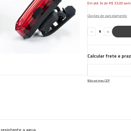
Em até
3
x de
R$
33
,
00
sem 
Opções de parcelamento
－
＋
Calcular frete e pra
Não sei meu CEP
a resistente a agua.