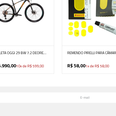
VER MAIS
VER MAIS
CLETA OGGI 29 BW 7.2 DEORE
REMENDO PIRELLI PARA CÂMA
PRETO/VERDE/LARANJA
SMARTUBE COM 10 UNIDADES
5
.
990
,
00
R$
58
,
00
10
x de
R$
599
,
00
1
x de
R$
58
,
00