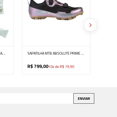
VER MAIS
RA
SAPATILHA MTB ABSOLUTE PRIME 5
PRETO/CAMALEAO
R$
799
,
00
10
x de
R$
79
,
90
ENVIAR