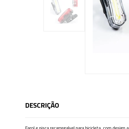
DESCRIÇÃO
Farol e pisca recarregalvel para bicicleta, com design 