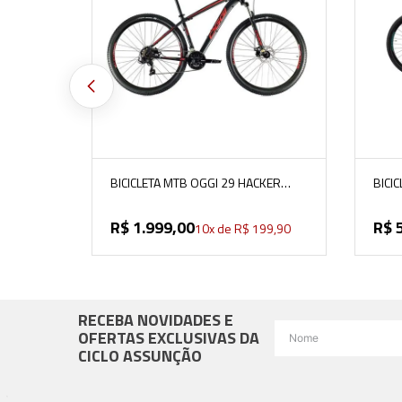
VER MAIS
BICICLETA MTB OGGI 29 HACKER
BICI
SPORT
11V 
PRETO/VERMELHO/DOURADO
R$
1
.
999
,
00
R$
10
x de
R$
199
,
90
RECEBA NOVIDADES E
OFERTAS EXCLUSIVAS DA
CICLO ASSUNÇÃO