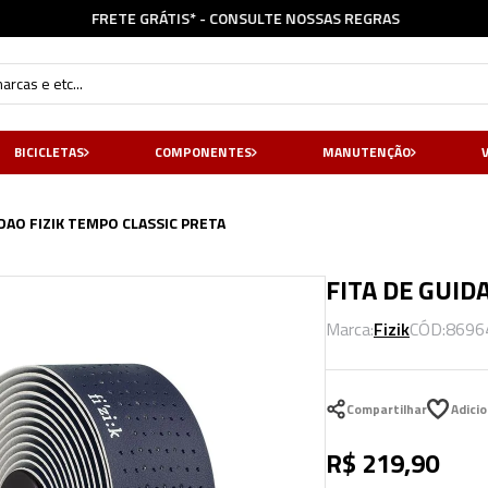
FRETE GRÁTIS* - CONSULTE NOSSAS
REGRAS
cas e etc...
BICICLETAS
COMPONENTES
MANUTENÇÃO
IDAO FIZIK TEMPO CLASSIC PRETA
FITA DE GUID
Marca:
Fizik
CÓD:
8696
Compartilhar
R$
219
,
90