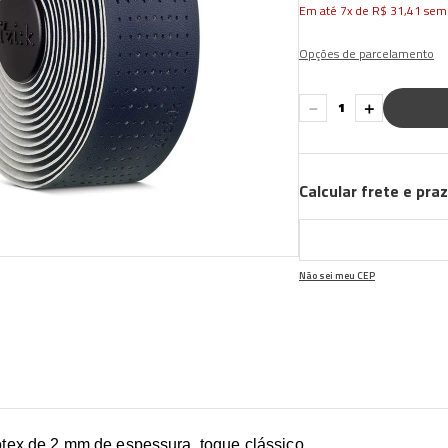
Em até
7
x de
R$
31
,
41
sem 
Opções de parcelamento
－
＋
Calcular frete e pra
Não sei meu CEP
otex de 2 mm de espessura, toque clássico.