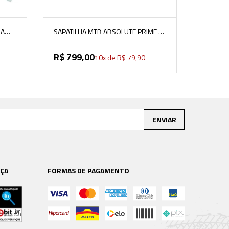
RA
SAPATILHA MTB ABSOLUTE PRIME 5
PRETO/CAMALEAO
R$
799
,
00
10
x de
R$
79
,
90
ENVIAR
ÇA
FORMAS DE PAGAMENTO