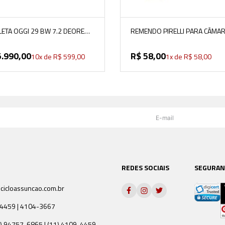
CLETA OGGI 29 BW 7.2 DEORE
REMENDO PIRELLI PARA CÂMA
PRETO/VERDE/LARANJA
SMARTUBE COM 10 UNIDADES
5
.
990
,
00
R$
58
,
00
10
x de
R$
599
,
00
1
x de
R$
58
,
00
REDES SOCIAIS
SEGURAN
icloassuncao.com.br
9-4459 | 4104-3667
) 94757-6865 | (11) 4109-4459